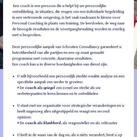
Een coach is een persoon die u helpt bij uw persoonlijke
Teamtraining
ontwikkeling. In situaties, die vragen om een individuele begeleiding
in een vertrouwde omgeving, is het vaak raadzaam te kiezen voor
Teamcoaching
Personal Coaching in plaats van training. De leerdoelen, de weg naar
de beoogde resultaten en de voortgangbewaking worden in overleg
Over ons
met u besproken.
Harry Schouten
Deze persoonlijke aanpak van Schouten Consultancy garandeert u
Rendement
betrokkenheid van alle partijen en een op maat gemaakt
programma met concrete, duurzame resultaten.
Deelnemers aan het woord
Een coach kan u in diverse hoedanigheden van dienst zijn.
Contact
U wilt bijvoorbeeld een persoonlijk sterkte-zwakte analyse en een
specifieke aanpak om verder te groeien:
# De
coach als
spiegel
om zowel uw sterke als uw
verbeterpunten te leren kennen en te ontwikkelen
U staat met uw organisatie voor strategische veranderingen en u
heeft nagenoeg alles uitgestippeld en vraagt een second
opinion:
# De
coach als
klankbord
, als vragensteller en als criticaster
U leeft in de waan van de dag en, als u niets verandert, bent u op