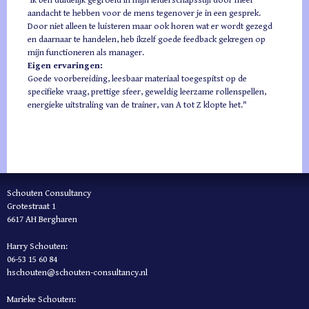
Ik ben duidelijk gegroeid in mijn leiderschapsstijl door meer
aandacht te hebben voor de mens tegenover je in een gesprek.
Door niet alleen te
luisteren maar ook horen wat er wordt gezegd
en daarnaar te handelen, heb ikzelf goede feedback gekregen op
mijn functioneren als manager.
Eigen ervaringen:
Goede voorbereiding, leesbaar materiaal toegespitst op de
specifieke vraag, prettige sfeer, geweldig leerzame rollenspellen,
energieke uitstraling van de trainer, van
A tot Z klopte het."
Schouten Consultancy
Grotestraat 1
6617 AH Bergharen
Harry Schouten:
06-53 15 60 84
hschouten@schouten-consultancy.nl
Marieke Schouten: