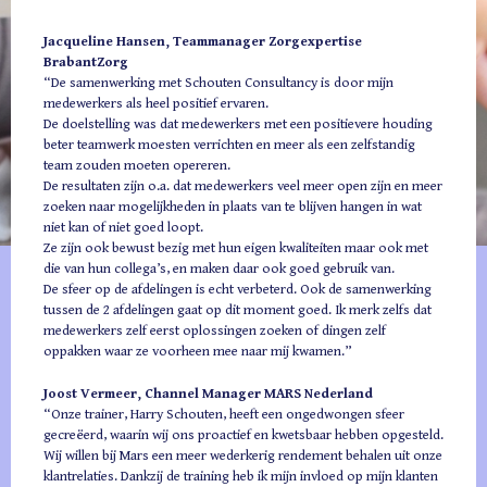
Teamtraining
Jacqueline Hansen, Teammanager Zorgexpertise
BrabantZorg
Teamcoaching
“De samenwerking met Schouten Consultancy is door mijn
medewerkers als heel positief ervaren.
Over ons
De doelstelling was dat medewerkers met een positievere houding
Harry Schouten
beter teamwerk moesten verrichten en meer als een zelfstandig
team zouden moeten opereren.
Rendement
De resultaten zijn o.a. dat medewerkers veel meer open zijn en meer
zoeken naar mogelijkheden in plaats van te blijven hangen in wat
Deelnemers aan het woord
niet kan of niet goed loopt.
Ze zijn ook bewust bezig met hun eigen kwaliteiten maar ook met
Contact
die van hun collega’s, en maken daar ook goed gebruik van.
De sfeer op de afdelingen is echt verbeterd. Ook de samenwerking
tussen de 2 afdelingen gaat op dit moment goed. Ik merk zelfs dat
medewerkers zelf eerst oplossingen zoeken of dingen zelf
oppakken waar ze voorheen mee naar mij kwamen.”
Joost Vermeer, Channel Manager MARS Nederland
“Onze trainer, Harry Schouten, heeft een ongedwongen sfeer
gecreëerd, waarin wij ons proactief en kwetsbaar hebben opgesteld.
Wij willen bij Mars een meer wederkerig rendement behalen uit onze
klantrelaties. Dankzij de training heb ik mijn invloed op mijn klanten