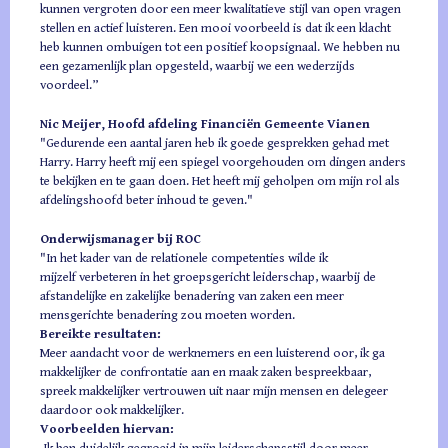
kunnen vergroten door een meer kwalitatieve stijl van open vragen
stellen en actief luisteren. Een mooi voorbeeld is dat ik een klacht
heb kunnen ombuigen tot een positief koopsignaal. We hebben nu
een gezamenlijk plan opgesteld, waarbij we een wederzijds
voordeel.”
Nic Meijer, Hoofd afdeling Financiën Gemeente Vianen
"Gedurende een aantal jaren heb ik goede gesprekken gehad met
Harry. Harry heeft mij een spiegel voorgehouden om dingen anders
te bekijken en te gaan doen. Het heeft mij geholpen om mijn rol als
afdelingshoofd beter inhoud te geven."
Onderwijsmanager bij ROC
"In het kader van de relationele competenties wilde ik
mijzelf verbeteren in het groepsgericht leiderschap, waarbij de
afstandelijke en zakelijke benadering van zaken een meer
mensgerichte benadering zou moeten worden.
Bereikte resultaten:
Meer aandacht voor de werknemers en een luisterend oor, ik ga
makkelijker de confrontatie aan en maak zaken bespreekbaar,
spreek makkelijker vertrouwen uit naar mijn mensen en delegeer
daardoor ook makkelijker.
Voorbeelden hiervan: